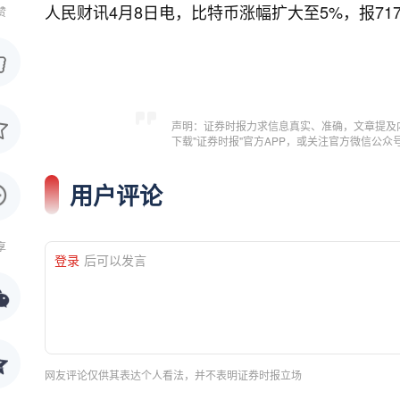
人民财讯4月8日电，
比特币涨幅扩大至5%，报717
赞
声明：证券时报力求信息真实、准确，文章提及
下载"证券时报"官方APP，或关注官方微信公
用户评论
享
登录
后可以发言
网友评论仅供其表达个人看法，并不表明证券时报立场