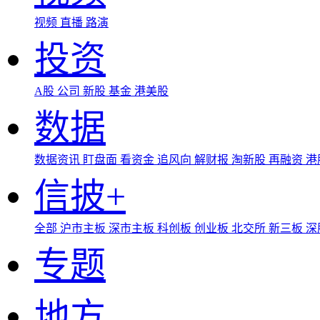
视频
直播
路演
投资
A股
公司
新股
基金
港美股
数据
数据资讯
盯盘面
看资金
追风向
解财报
淘新股
再融资
港
信披+
全部
沪市主板
深市主板
科创板
创业板
北交所
新三板
深
专题
地方