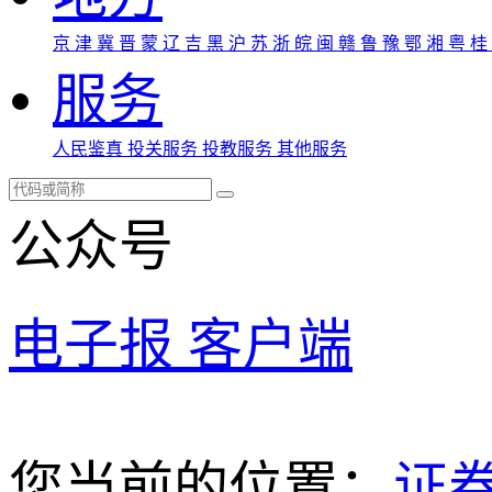
京
津
冀
晋
蒙
辽
吉
黑
沪
苏
浙
皖
闽
赣
鲁
豫
鄂
湘
粤
桂
服务
人民鉴真
投关服务
投教服务
其他服务
公众号
电子报
客户端
您当前的位置：
证