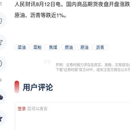
人民财讯8月12日电，
国内商品期货夜盘开盘涨跌
赞
原油、沥青等跌近1%。
菜油
菜粕
焦煤
燃油
原油
沥青
声明：证券时报力求信息真实、准确，文章提及
下载"证券时报"官方APP，或关注官方微信公
享
用户评论
登录
后可以发言