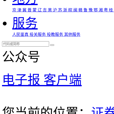
京
津
冀
晋
蒙
辽
吉
黑
沪
苏
浙
皖
闽
赣
鲁
豫
鄂
湘
粤
桂
服务
人民鉴真
投关服务
投教服务
其他服务
公众号
电子报
客户端
您当前的位置：
证