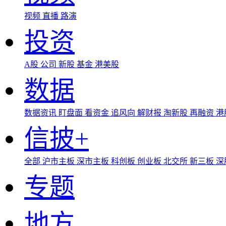
视频
直播
路演
投资
A股
公司
新股
基金
港美股
数据
数据资讯
盯盘面
看资金
追风向
解财报
淘新股
再融资
港
信披+
全部
沪市主板
深市主板
科创板
创业板
北交所
新三板
深
专题
地方